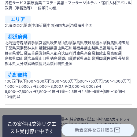
各種サービス業
飲食業
エステ・美容・マッサージ
ホテル・宿泊
人材
アパレル
教育（学習塾等）・語学
その他
エリア
北海道
東北
関東
中部
近畿
中国
四国
九州
沖縄
海外
全国
都道府県
北海道
青森県
岩手県
宮城県
秋田県
山形県
福島県
茨城県
栃木県
群馬県
埼玉県
千葉県
東京都
神奈川県
新潟県
富山県
石川県
福井県
山梨県
長野県
岐阜県
静岡県
愛知県
三重県
滋賀県
京都府
大阪府
兵庫県
奈良県
和歌山県
鳥取県
島根県
岡山県
広島県
山口県
徳島県
香川県
愛媛県
高知県
福岡県
佐賀県
長崎県
熊本県
大分県
宮崎県
鹿児島県
沖縄県
全国
売却価格
100万円以下
100〜300万円
300〜500万円
500～750万円
750〜1,000万円
1,000～2,000万円
2,000～3,000万円
3,000～5,000万円
5,000～7,500万円
7,500～1億円
1億～2.5億円
2.5億～5億円
5億～10億円
10億円以上
利用
個人情報
情報セキュリテ
電子
特定商取引法に
中小M&Aガイドライ
この案件は交渉リクエ
規約
保護方針
ィーポリシー
公告
基づく表記
ンへの取り組み
新着案件を受け取る
© 2018 M&Aナビ
スト受付停止中です