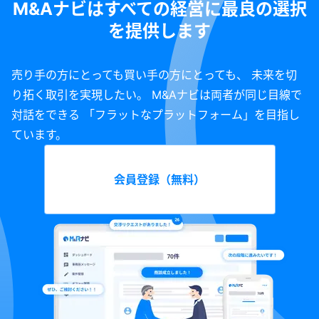
M&Aナビはすべての経営に最良の選択
を提供します
売り手の方にとっても買い手の方にとっても、 未来を切
り拓く取引を実現したい。 M&Aナビは両者が同じ目線で
対話をできる 「フラットなプラットフォーム」を目指し
ています。
会員登録（無料）