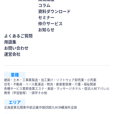
コラム
資料ダウンロード
セミナー
仲介サービス
お知らせ
よくあるご質問
用語集
お問い合わせ
運営会社
業種
建設・土木・工事業
製造・加工業
IT・ソフトウェア
卸売業・小売業
住宅・不動産・リース業
運送・物流・倉庫業
医療・介護・福祉関連
各種サービス業
飲食業
エステ・美容・マッサージ
ホテル・宿泊
人材
アパレル
教育（学習塾等）・語学
その他
エリア
北海道
東北
関東
中部
近畿
中国
四国
九州
沖縄
海外
全国