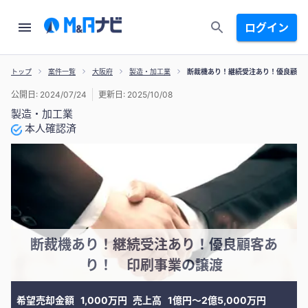
ログイン
トップ
案件一覧
大阪府
製造・加工業
断裁機あり！継続受注あり！優良顧客
公開日: 2024/07/24
更新日: 2025/10/08
製造・加工業
本人確認済
断裁機あり！継続受注あり！優良顧客あ
り！ 印刷事業の譲渡
希望売却金額
1,000万円
売上高
1億円〜2億5,000万円