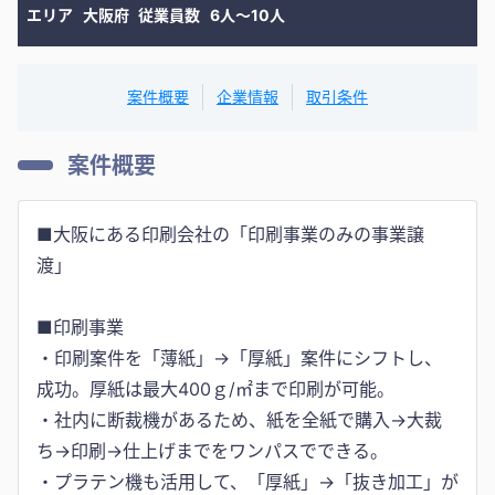
エリア
大阪府
従業員数
6人〜10人
案件概要
企業情報
取引条件
案件概要
■大阪にある印刷会社の「印刷事業のみの事業譲
渡」
■印刷事業
・印刷案件を「薄紙」→「厚紙」案件にシフトし、
成功。厚紙は最大400ｇ/㎡まで印刷が可能。
・社内に断裁機があるため、紙を全紙で購入→大裁
ち→印刷→仕上げまでをワンパスでできる。
・プラテン機も活用して、「厚紙」→「抜き加工」が