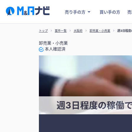
売り手の方
買い手の方
売
トップ
案件一覧
大阪府
卸売業・小売業
週3日程度
卸売業・小売業
本人確認済
週3日程度の稼働