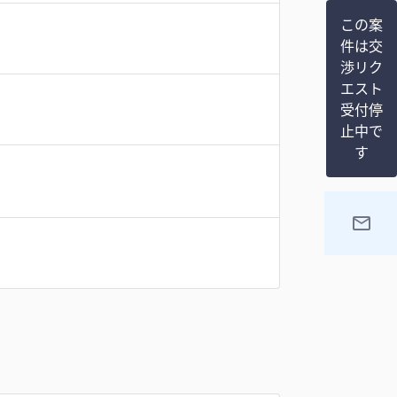
この案
件は交
渉リク
エスト
受付停
止中で
す