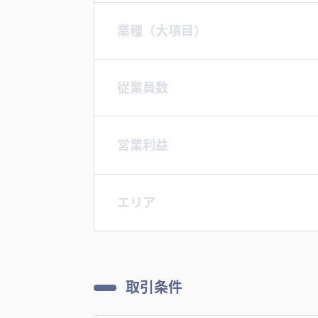
業種（大項目）
従業員数
営業利益
エリア
取引条件