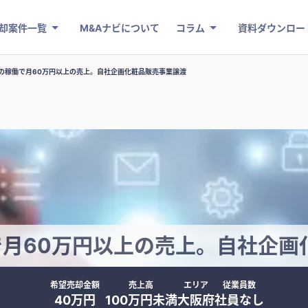
却案件一覧
M&Aナビについて
コラム
資料ダウンロー
の稼働で月60万円以上の売上。自社企画化粧品販売事業譲渡
で月60万円以上の売上。自社企画
希望売却金額
売上高
エリア
従業員数
40万円
100万円未満
大阪府
社員なし