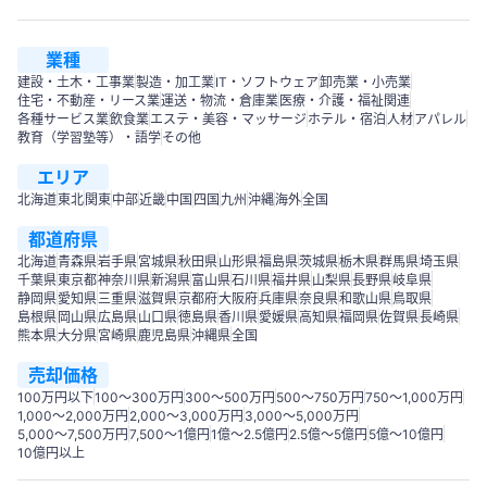
業種
建設・土木・工事業
製造・加工業
IT・ソフトウェア
卸売業・小売業
住宅・不動産・リース業
運送・物流・倉庫業
医療・介護・福祉関連
各種サービス業
飲食業
エステ・美容・マッサージ
ホテル・宿泊
人材
アパレル
教育（学習塾等）・語学
その他
エリア
北海道
東北
関東
中部
近畿
中国
四国
九州
沖縄
海外
全国
都道府県
北海道
青森県
岩手県
宮城県
秋田県
山形県
福島県
茨城県
栃木県
群馬県
埼玉県
千葉県
東京都
神奈川県
新潟県
富山県
石川県
福井県
山梨県
長野県
岐阜県
静岡県
愛知県
三重県
滋賀県
京都府
大阪府
兵庫県
奈良県
和歌山県
鳥取県
島根県
岡山県
広島県
山口県
徳島県
香川県
愛媛県
高知県
福岡県
佐賀県
長崎県
熊本県
大分県
宮崎県
鹿児島県
沖縄県
全国
売却価格
100万円以下
100〜300万円
300〜500万円
500～750万円
750〜1,000万円
1,000～2,000万円
2,000～3,000万円
3,000～5,000万円
5,000～7,500万円
7,500～1億円
1億～2.5億円
2.5億～5億円
5億～10億円
10億円以上