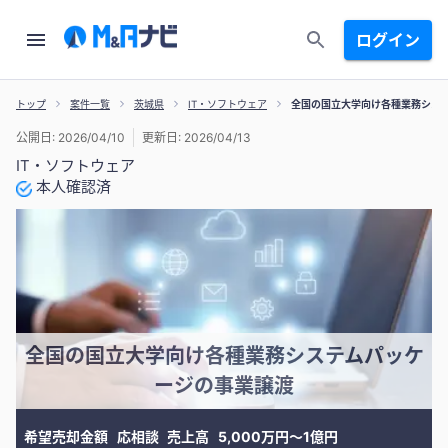
ログイン
トップ
案件一覧
茨城県
IT・ソフトウェア
全国の国立大学向け各種業務シス
公開日: 2026/04/10
更新日: 2026/04/13
IT・ソフトウェア
本人確認済
全国の国立大学向け各種業務システムパッケ
ージの事業譲渡
希望売却金額
応相談
売上高
5,000万円〜1億円