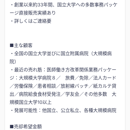
・創業以来約33年間、国立大学への多数事務パッケ
ージ直接販売実績あり
・詳しくはご連絡要
■主な顧客
・全国の国立大学並びに国立附属病院（大規模病
院）
・最近の売れ筋：医師働き方改革関係業務パッケー
ジ：大規模大学病院８／ 旅費／免除／法人カード
／労働保険／患者相談／放射線バッチ／紙カルテ貸
出／病院給食食材受発注／学友会／その他多数 大
規模国立大学10以上
・発展可能性：他国立、公立私立、各種大規模病院
■売却希望金額