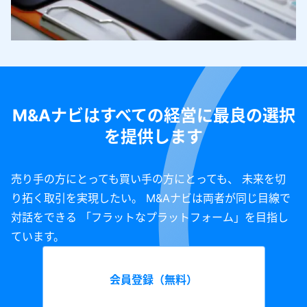
M&Aナビはすべての経営に最良の選択
を提供します
売り手の方にとっても買い手の方にとっても、 未来を切
り拓く取引を実現したい。 M&Aナビは両者が同じ目線で
対話をできる 「フラットなプラットフォーム」を目指し
ています。
会員登録（無料）