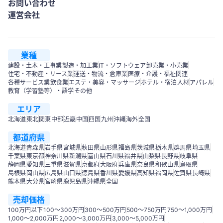
お問い合わせ
運営会社
業種
建設・土木・工事業
製造・加工業
IT・ソフトウェア
卸売業・小売業
住宅・不動産・リース業
運送・物流・倉庫業
医療・介護・福祉関連
各種サービス業
飲食業
エステ・美容・マッサージ
ホテル・宿泊
人材
アパレル
教育（学習塾等）・語学
その他
エリア
北海道
東北
関東
中部
近畿
中国
四国
九州
沖縄
海外
全国
都道府県
北海道
青森県
岩手県
宮城県
秋田県
山形県
福島県
茨城県
栃木県
群馬県
埼玉県
千葉県
東京都
神奈川県
新潟県
富山県
石川県
福井県
山梨県
長野県
岐阜県
静岡県
愛知県
三重県
滋賀県
京都府
大阪府
兵庫県
奈良県
和歌山県
鳥取県
島根県
岡山県
広島県
山口県
徳島県
香川県
愛媛県
高知県
福岡県
佐賀県
長崎県
熊本県
大分県
宮崎県
鹿児島県
沖縄県
全国
売却価格
100万円以下
100〜300万円
300〜500万円
500～750万円
750〜1,000万円
1,000～2,000万円
2,000～3,000万円
3,000～5,000万円