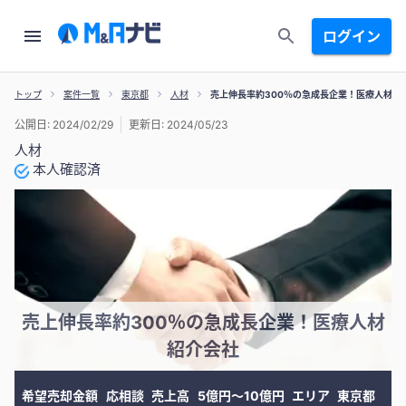
ログイン
トップ
案件一覧
東京都
人材
売上伸長率約300％の急成長企業！医療人材紹
公開日: 2024/02/29
更新日: 2024/05/23
人材
本人確認済
売上伸長率約300％の急成長企業！医療人材
紹介会社
希望売却金額
応相談
売上高
5億円〜10億円
エリア
東京都