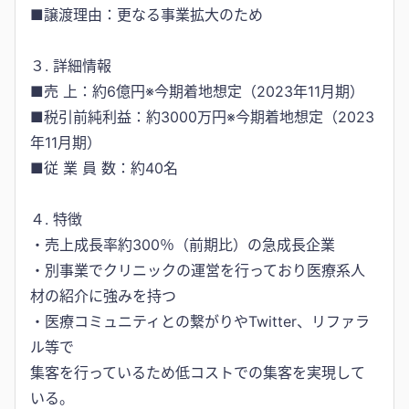
■譲渡理由：更なる事業拡大のため
３. 詳細情報
■売 上：約6億円※今期着地想定（2023年11月期）
■税引前純利益：約3000万円※今期着地想定（2023
年11月期）
■従 業 員 数：約40名
４. 特徴
・売上成長率約300％（前期比）の急成長企業
・別事業でクリニックの運営を行っており医療系人
材の紹介に強みを持つ
・医療コミュニティとの繋がりやTwitter、リファラ
ル等で
集客を行っているため低コストでの集客を実現して