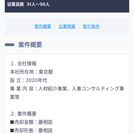
従業員数
31人〜50人
案件概要
企業情報
取引条件
案件概要
１. 会社情報
本社所在地：東京都
設 立：2020年代
事 業 内 容：人材紹介事業、人事コンサルティング事
業等
２. 案件概要
■売却金額：要相談
■売却形態：要相談