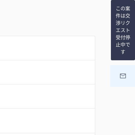
この案
件は交
渉リク
エスト
受付停
止中で
す