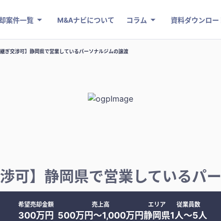
却案件一覧
M&Aナビについて
コラム
資料ダウンロー
継ぎ交渉可】静岡県で営業しているパーソナルジムの譲渡
渉可】静岡県で営業しているパ
希望売却金額
売上高
エリア
従業員数
300万円
500万円〜1,000万円
静岡県
1人〜5人