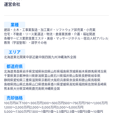
運営会社
業種
建設・土木・工事業
製造・加工業
IT・ソフトウェア
卸売業・小売業
住宅・不動産・リース業
運送・物流・倉庫業
医療・介護・福祉関連
各種サービス業
飲食業
エステ・美容・マッサージ
ホテル・宿泊
人材
アパレル
教育（学習塾等）・語学
その他
エリア
北海道
東北
関東
中部
近畿
中国
四国
九州
沖縄
海外
全国
都道府県
北海道
青森県
岩手県
宮城県
秋田県
山形県
福島県
茨城県
栃木県
群馬県
埼玉県
千葉県
東京都
神奈川県
新潟県
富山県
石川県
福井県
山梨県
長野県
岐阜県
静岡県
愛知県
三重県
滋賀県
京都府
大阪府
兵庫県
奈良県
和歌山県
鳥取県
島根県
岡山県
広島県
山口県
徳島県
香川県
愛媛県
高知県
福岡県
佐賀県
長崎県
熊本県
大分県
宮崎県
鹿児島県
沖縄県
全国
売却価格
100万円以下
100〜300万円
300〜500万円
500～750万円
750〜1,000万円
1,000～2,000万円
2,000～3,000万円
3,000～5,000万円
5,000～7,500万円
7,500～1億円
1億～2.5億円
2.5億～5億円
5億～10億円