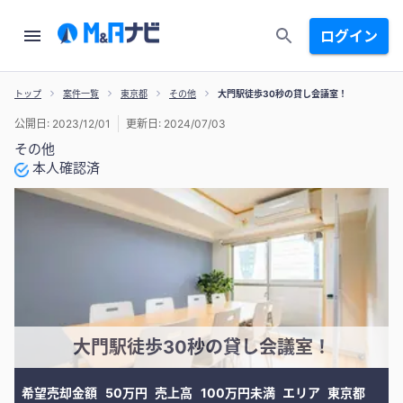
ログイン
トップ
案件一覧
東京都
その他
大門駅徒歩30秒の貸し会議室！
公開日: 2023/12/01
更新日: 2024/07/03
その他
本人確認済
大門駅徒歩30秒の貸し会議室！
希望売却金額
50万円
売上高
100万円未満
エリア
東京都