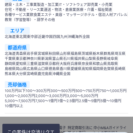
建設・土木・工事業
製造・加工業
IT・ソフトウェア
卸売業・小売業
住宅・不動産・リース業
運送・物流・倉庫業
医療・介護・福祉関連
各種サービス業
飲食業
エステ・美容・マッサージ
ホテル・宿泊
人材
アパレル
教育（学習塾等）・語学
その他
エリア
北海道
東北
関東
中部
近畿
中国
四国
九州
沖縄
海外
全国
都道府県
北海道
青森県
岩手県
宮城県
秋田県
山形県
福島県
茨城県
栃木県
群馬県
埼玉県
千葉県
東京都
神奈川県
新潟県
富山県
石川県
福井県
山梨県
長野県
岐阜県
静岡県
愛知県
三重県
滋賀県
京都府
大阪府
兵庫県
奈良県
和歌山県
鳥取県
島根県
岡山県
広島県
山口県
徳島県
香川県
愛媛県
高知県
福岡県
佐賀県
長崎県
熊本県
大分県
宮崎県
鹿児島県
沖縄県
全国
売却価格
100万円以下
100〜300万円
300〜500万円
500～750万円
750〜1,000万円
1,000～2,000万円
2,000～3,000万円
3,000～5,000万円
5,000～7,500万円
7,500～1億円
1億～2.5億円
2.5億～5億円
5億～10億円
10億円以上
利用
個人情報
情報セキュリテ
電子
特定商取引法に
中小M&Aガイドライ
この案件は交渉リクエ
規約
保護方針
ィーポリシー
公告
基づく表記
ンへの取り組み