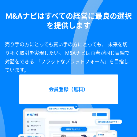
M&Aナビはすべての経営に最良の選択
を提供します
売り手の方にとっても買い手の方にとっても、 未来を切
り拓く取引を実現したい。 M&Aナビは両者が同じ目線で
対話をできる 「フラットなプラットフォーム」を目指し
ています。
会員登録（無料）