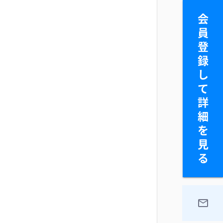
会
員
登
録
し
て
詳
細
を
見
る