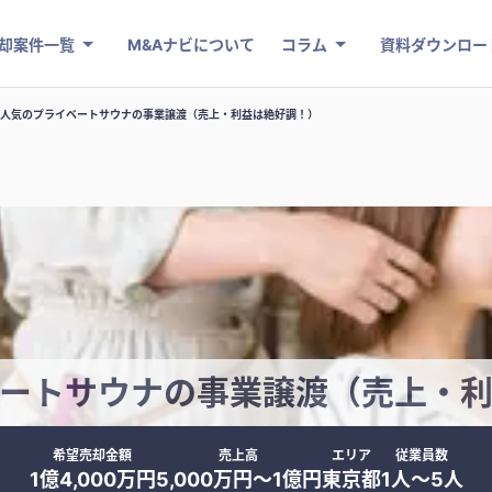
却案件一覧
M&Aナビについて
コラム
資料ダウンロー
人気のプライベートサウナの事業譲渡（売上・利益は絶好調！）
ートサウナの事業譲渡（売上・
希望売却金額
売上高
エリア
従業員数
1億4,000万円
5,000万円〜1億円
東京都
1人〜5人