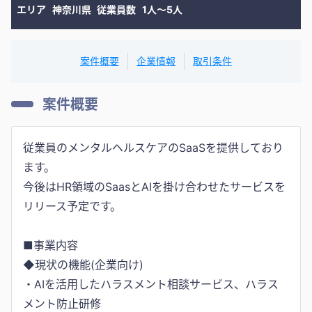
エリア
神奈川県
従業員数
1人〜5人
案件概要
企業情報
取引条件
案件概要
従業員のメンタルヘルスケアのSaaSを提供しており
ます。
今後はHR領域のSaasとAIを掛け合わせたサービスを
リリース予定です。
■事業内容
◆現状の機能(企業向け)
・AIを活用したハラスメント相談サービス、ハラス
メント防止研修