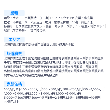
業種
建設・土木・工事業
製造・加工業
IT・ソフトウェア
卸売業・小売業
住宅・不動産・リース業
運送・物流・倉庫業
医療・介護・福祉関連
各種サービス業
飲食業
エステ・美容・マッサージ
ホテル・宿泊
人材
アパレル
教育（学習塾等）・語学
その他
エリア
北海道
東北
関東
中部
近畿
中国
四国
九州
沖縄
海外
全国
都道府県
北海道
青森県
岩手県
宮城県
秋田県
山形県
福島県
茨城県
栃木県
群馬県
埼玉県
千葉県
東京都
神奈川県
新潟県
富山県
石川県
福井県
山梨県
長野県
岐阜県
静岡県
愛知県
三重県
滋賀県
京都府
大阪府
兵庫県
奈良県
和歌山県
鳥取県
島根県
岡山県
広島県
山口県
徳島県
香川県
愛媛県
高知県
福岡県
佐賀県
長崎県
熊本県
大分県
宮崎県
鹿児島県
沖縄県
全国
売却価格
100万円以下
100〜300万円
300〜500万円
500～750万円
750〜1,000万円
1,000～2,000万円
2,000～3,000万円
3,000～5,000万円
5,000～7,500万円
7,500～1億円
1億～2.5億円
2.5億～5億円
5億～10億円
10億円以上