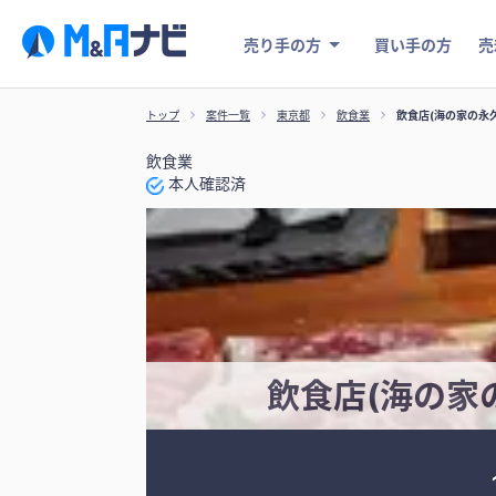
売り手の方
買い手の方
売
トップ
案件一覧
東京都
飲食業
飲食店(海の家の永久
飲食業
本人確認済
飲食店(海の家