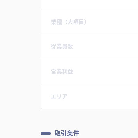
業種（大項目）
従業員数
営業利益
エリア
取引条件