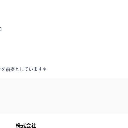
和
介を前提としています＊
株式会社