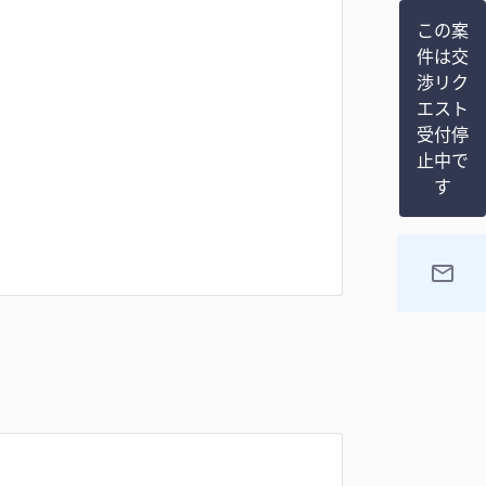
この案
件は交
渉リク
エスト
受付停
止中で
す