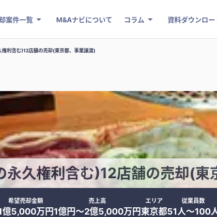
却案件一覧
M&Aナビについて
コラム
資料ダウンロー
権利含む)12店舗の売却(東京都、事業譲渡)
の永久権利含む)12店舗の売却(東
希望売却金額
売上高
エリア
従業員数
1億5,000万円
1億円〜2億5,000万円
東京都
51人〜100