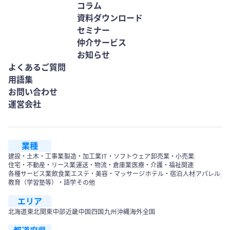
コラム
資料ダウンロード
セミナー
仲介サービス
お知らせ
よくあるご質問
用語集
お問い合わせ
運営会社
業種
建設・土木・工事業
製造・加工業
IT・ソフトウェア
卸売業・小売業
住宅・不動産・リース業
運送・物流・倉庫業
医療・介護・福祉関連
各種サービス業
飲食業
エステ・美容・マッサージ
ホテル・宿泊
人材
アパレル
教育（学習塾等）・語学
その他
エリア
北海道
東北
関東
中部
近畿
中国
四国
九州
沖縄
海外
全国