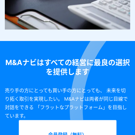
M&Aナビはすべての経営に最良の選択
を提供します
売り手の方にとっても買い手の方にとっても、 未来を切
り拓く取引を実現したい。 M&Aナビは両者が同じ目線で
対話をできる 「フラットなプラットフォーム」を目指し
ています。
会員登録（無料）