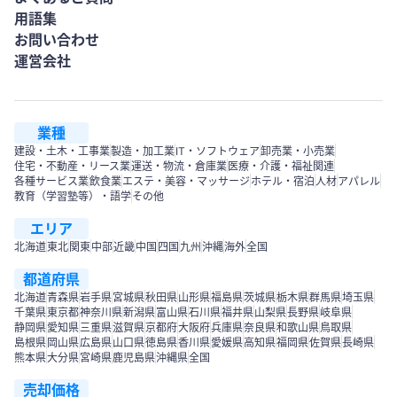
用語集
お問い合わせ
運営会社
業種
建設・土木・工事業
製造・加工業
IT・ソフトウェア
卸売業・小売業
住宅・不動産・リース業
運送・物流・倉庫業
医療・介護・福祉関連
各種サービス業
飲食業
エステ・美容・マッサージ
ホテル・宿泊
人材
アパレル
教育（学習塾等）・語学
その他
エリア
北海道
東北
関東
中部
近畿
中国
四国
九州
沖縄
海外
全国
都道府県
北海道
青森県
岩手県
宮城県
秋田県
山形県
福島県
茨城県
栃木県
群馬県
埼玉県
千葉県
東京都
神奈川県
新潟県
富山県
石川県
福井県
山梨県
長野県
岐阜県
静岡県
愛知県
三重県
滋賀県
京都府
大阪府
兵庫県
奈良県
和歌山県
鳥取県
島根県
岡山県
広島県
山口県
徳島県
香川県
愛媛県
高知県
福岡県
佐賀県
長崎県
熊本県
大分県
宮崎県
鹿児島県
沖縄県
全国
売却価格