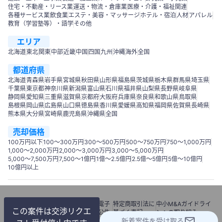
住宅・不動産・リース業
運送・物流・倉庫業
医療・介護・福祉関連
各種サービス業
飲食業
エステ・美容・マッサージ
ホテル・宿泊
人材
アパレル
教育（学習塾等）・語学
その他
エリア
北海道
東北
関東
中部
近畿
中国
四国
九州
沖縄
海外
全国
都道府県
北海道
青森県
岩手県
宮城県
秋田県
山形県
福島県
茨城県
栃木県
群馬県
埼玉県
千葉県
東京都
神奈川県
新潟県
富山県
石川県
福井県
山梨県
長野県
岐阜県
静岡県
愛知県
三重県
滋賀県
京都府
大阪府
兵庫県
奈良県
和歌山県
鳥取県
島根県
岡山県
広島県
山口県
徳島県
香川県
愛媛県
高知県
福岡県
佐賀県
長崎県
熊本県
大分県
宮崎県
鹿児島県
沖縄県
全国
売却価格
100万円以下
100〜300万円
300〜500万円
500～750万円
750〜1,000万円
1,000～2,000万円
2,000～3,000万円
3,000～5,000万円
5,000～7,500万円
7,500～1億円
1億～2.5億円
2.5億～5億円
5億～10億円
10億円以上
利用
個人情報
情報セキュリテ
電子
特定商取引法に
中小M&Aガイドライ
この案件は交渉リクエ
規約
保護方針
ィーポリシー
公告
基づく表記
ンへの取り組み
新着案件を受け取る
© 2018 M&Aナビ