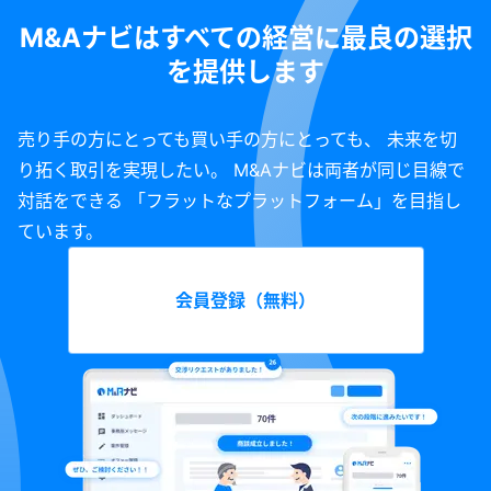
M&Aナビはすべての経営に最良の選択
を提供します
売り手の方にとっても買い手の方にとっても、 未来を切
り拓く取引を実現したい。 M&Aナビは両者が同じ目線で
対話をできる 「フラットなプラットフォーム」を目指し
ています。
会員登録（無料）