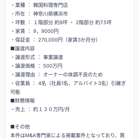
・業種 ： 韓国料理専門店
・所在 ： 神奈川県横浜市
・坪数 ： １階部分 約9坪 ・ 2階部分 約7.5坪
・家賃 ： 9，9000円
・保証金 ： 270,000円（家賃3か月分）
■譲渡内容
・譲渡形式 ： 事業譲渡
・譲渡価格 ： 500万円
・譲渡理由 ： オーナーの体調不良のため
・従業員 ： 4名（社員1名、アルバイト3名）引継ぎ
可能
■財務情報
・売上 ： 約１３０万円/月
■その他
本件はM&A専門家による掲載案件となっており、買