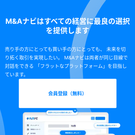
M&Aナビはすべての経営に最良の選択
を提供します
売り手の方にとっても買い手の方にとっても、 未来を切
り拓く取引を実現したい。 M&Aナビは両者が同じ目線で
対話をできる 「フラットなプラットフォーム」を目指し
ています。
会員登録（無料）