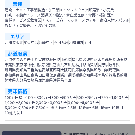
業種
建設・土木・工事業
製造・加工業
IT・ソフトウェア
卸売業・小売業
住宅・不動産・リース業
運送・物流・倉庫業
医療・介護・福祉関連
各種サービス業
飲食業
エステ・美容・マッサージ
ホテル・宿泊
人材
アパレル
教育（学習塾等）・語学
その他
エリア
北海道
東北
関東
中部
近畿
中国
四国
九州
沖縄
海外
全国
都道府県
北海道
青森県
岩手県
宮城県
秋田県
山形県
福島県
茨城県
栃木県
群馬県
埼玉県
千葉県
東京都
神奈川県
新潟県
富山県
石川県
福井県
山梨県
長野県
岐阜県
静岡県
愛知県
三重県
滋賀県
京都府
大阪府
兵庫県
奈良県
和歌山県
鳥取県
島根県
岡山県
広島県
山口県
徳島県
香川県
愛媛県
高知県
福岡県
佐賀県
長崎県
熊本県
大分県
宮崎県
鹿児島県
沖縄県
全国
売却価格
100万円以下
100〜300万円
300〜500万円
500～750万円
750〜1,000万円
1,000～2,000万円
2,000～3,000万円
3,000～5,000万円
5,000～7,500万円
7,500～1億円
1億～2.5億円
2.5億～5億円
5億～10億円
10億円以上