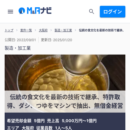
ログイン
トップ
案件一覧
大阪府
製造・加工業
伝統の食文化を最新の技術で継承、特
公開日: 2022/09/01
更新日: 2025/01/20
製造・加工業
伝統の食文化を最新の技術で継承、特許取
得、ダシ、つゆをマシンで抽出、無借金経営
希望売却金額
5億円
売上高
5,000万円〜1億円
エリア
大阪府
従業員数
1人〜5人