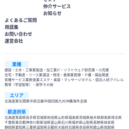
仲介サービス
お知らせ
よくあるご質問
用語集
お問い合わせ
運営会社
業種
建設・土木・工事業
製造・加工業
IT・ソフトウェア
卸売業・小売業
住宅・不動産・リース業
運送・物流・倉庫業
医療・介護・福祉関連
各種サービス業
飲食業
エステ・美容・マッサージ
ホテル・宿泊
人材
アパレル
教育（学習塾等）・語学
その他
エリア
北海道
東北
関東
中部
近畿
中国
四国
九州
沖縄
海外
全国
都道府県
北海道
青森県
岩手県
宮城県
秋田県
山形県
福島県
茨城県
栃木県
群馬県
埼玉県
千葉県
東京都
神奈川県
新潟県
富山県
石川県
福井県
山梨県
長野県
岐阜県
静岡県
愛知県
三重県
滋賀県
京都府
大阪府
兵庫県
奈良県
和歌山県
鳥取県