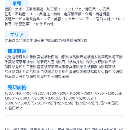
業種
建設・土木・工事業
製造・加工業
IT・ソフトウェア
卸売業・小売業
住宅・不動産・リース業
運送・物流・倉庫業
医療・介護・福祉関連
各種サービス業
飲食業
エステ・美容・マッサージ
ホテル・宿泊
人材
アパレル
教育（学習塾等）・語学
その他
エリア
北海道
東北
関東
中部
近畿
中国
四国
九州
沖縄
海外
全国
都道府県
北海道
青森県
岩手県
宮城県
秋田県
山形県
福島県
茨城県
栃木県
群馬県
埼玉県
千葉県
東京都
神奈川県
新潟県
富山県
石川県
福井県
山梨県
長野県
岐阜県
静岡県
愛知県
三重県
滋賀県
京都府
大阪府
兵庫県
奈良県
和歌山県
鳥取県
島根県
岡山県
広島県
山口県
徳島県
香川県
愛媛県
高知県
福岡県
佐賀県
長崎県
熊本県
大分県
宮崎県
鹿児島県
沖縄県
全国
売却価格
100万円以下
100〜300万円
300〜500万円
500～750万円
750〜1,000万円
1,000～2,000万円
2,000～3,000万円
3,000～5,000万円
5,000～7,500万円
7,500～1億円
1億～2.5億円
2.5億～5億円
5億～10億円
10億円以上
利用
個人情報
情報セキュリテ
電子
特定商取引法に
中小M&Aガイドライ