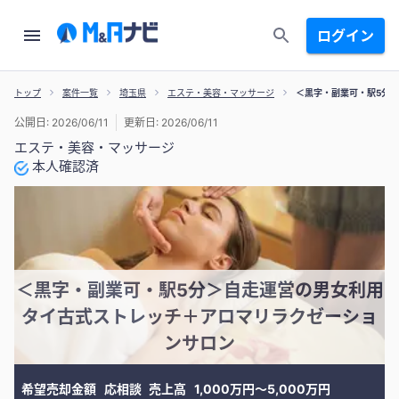
ログイン
トップ
案件一覧
埼玉県
エステ・美容・マッサージ
＜黒字・副業可・駅5分
公開日: 2026/06/11
更新日: 2026/06/11
エステ・美容・マッサージ
本人確認済
＜黒字・副業可・駅5分＞自走運営の男女利用
タイ古式ストレッチ＋アロマリラクゼーショ
ンサロン
希望売却金額
応相談
売上高
1,000万円〜5,000万円