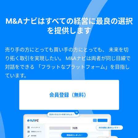
M&Aナビはすべての経営に最良の選択
を提供します
売り手の方にとっても買い手の方にとっても、 未来を切
り拓く取引を実現したい。 M&Aナビは両者が同じ目線で
対話をできる 「フラットなプラットフォーム」を目指し
ています。
会員登録（無料）