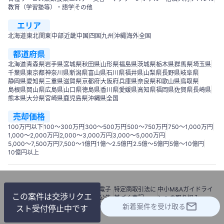
教育（学習塾等）・語学
その他
エリア
北海道
東北
関東
中部
近畿
中国
四国
九州
沖縄
海外
全国
都道府県
北海道
青森県
岩手県
宮城県
秋田県
山形県
福島県
茨城県
栃木県
群馬県
埼玉県
千葉県
東京都
神奈川県
新潟県
富山県
石川県
福井県
山梨県
長野県
岐阜県
静岡県
愛知県
三重県
滋賀県
京都府
大阪府
兵庫県
奈良県
和歌山県
鳥取県
島根県
岡山県
広島県
山口県
徳島県
香川県
愛媛県
高知県
福岡県
佐賀県
長崎県
熊本県
大分県
宮崎県
鹿児島県
沖縄県
全国
売却価格
100万円以下
100〜300万円
300〜500万円
500～750万円
750〜1,000万円
1,000～2,000万円
2,000～3,000万円
3,000～5,000万円
5,000～7,500万円
7,500～1億円
1億～2.5億円
2.5億～5億円
5億～10億円
10億円以上
利用
個人情報
情報セキュリテ
電子
特定商取引法に
中小M&Aガイドライ
この案件は交渉リクエ
規約
保護方針
ィーポリシー
公告
基づく表記
ンへの取り組み
新着案件を受け取る
© 2018 M&Aナビ
スト受付停止中です