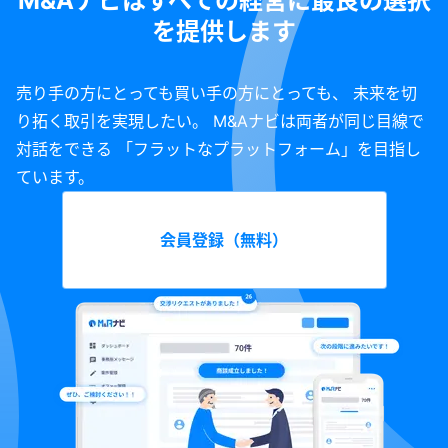
M&Aナビはすべての経営に最良の選択
を提供します
売り手の方にとっても買い手の方にとっても、 未来を切
り拓く取引を実現したい。 M&Aナビは両者が同じ目線で
対話をできる 「フラットなプラットフォーム」を目指し
ています。
会員登録（無料）