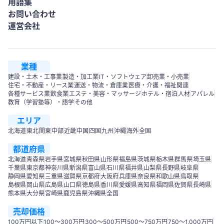
用語集
お問い合わせ
運営会社
業種
建設・土木・工事業
製造・加工業
IT・ソフトウェア
卸売業・小売業
住宅・不動産・リース業
運送・物流・倉庫業
医療・介護・福祉関連
各種サービス業
飲食業
エステ・美容・マッサージ
ホテル・宿泊
人材
アパレル
教育（学習塾等）・語学
その他
エリア
北海道
東北
関東
中部
近畿
中国
四国
九州
沖縄
海外
全国
都道府県
北海道
青森県
岩手県
宮城県
秋田県
山形県
福島県
茨城県
栃木県
群馬県
埼玉県
千葉県
東京都
神奈川県
新潟県
富山県
石川県
福井県
山梨県
長野県
岐阜県
静岡県
愛知県
三重県
滋賀県
京都府
大阪府
兵庫県
奈良県
和歌山県
鳥取県
島根県
岡山県
広島県
山口県
徳島県
香川県
愛媛県
高知県
福岡県
佐賀県
長崎県
熊本県
大分県
宮崎県
鹿児島県
沖縄県
全国
売却価格
100万円以下
100〜300万円
300〜500万円
500～750万円
750〜1,000万円