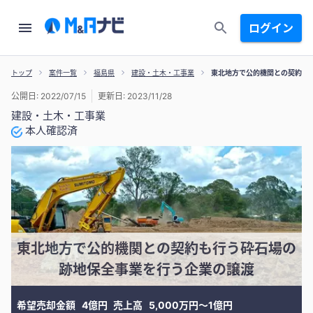
ログイン
トップ
案件一覧
福島県
建設・土木・工事業
東北地方で公的機関との契約も
公開日: 2022/07/15
更新日: 2023/11/28
建設・土木・工事業
本人確認済
東北地方で公的機関との契約も行う砕石場の
跡地保全事業を行う企業の譲渡
希望売却金額
4億円
売上高
5,000万円〜1億円