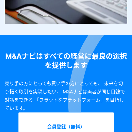
M&Aナビはすべての経営に最良の選択
を提供します
売り手の方にとっても買い手の方にとっても、 未来を切
り拓く取引を実現したい。 M&Aナビは両者が同じ目線で
対話をできる 「フラットなプラットフォーム」を目指し
ています。
会員登録（無料）