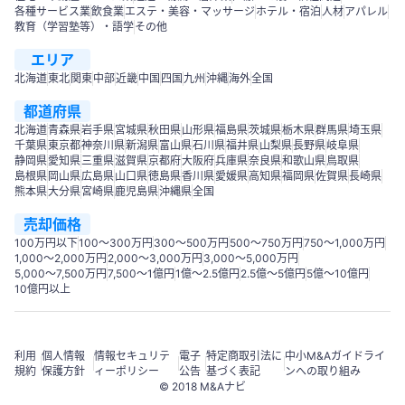
各種サービス業
飲食業
エステ・美容・マッサージ
ホテル・宿泊
人材
アパレル
教育（学習塾等）・語学
その他
エリア
北海道
東北
関東
中部
近畿
中国
四国
九州
沖縄
海外
全国
都道府県
北海道
青森県
岩手県
宮城県
秋田県
山形県
福島県
茨城県
栃木県
群馬県
埼玉県
千葉県
東京都
神奈川県
新潟県
富山県
石川県
福井県
山梨県
長野県
岐阜県
静岡県
愛知県
三重県
滋賀県
京都府
大阪府
兵庫県
奈良県
和歌山県
鳥取県
島根県
岡山県
広島県
山口県
徳島県
香川県
愛媛県
高知県
福岡県
佐賀県
長崎県
熊本県
大分県
宮崎県
鹿児島県
沖縄県
全国
売却価格
100万円以下
100〜300万円
300〜500万円
500～750万円
750〜1,000万円
1,000～2,000万円
2,000～3,000万円
3,000～5,000万円
5,000～7,500万円
7,500～1億円
1億～2.5億円
2.5億～5億円
5億～10億円
10億円以上
利用
個人情報
情報セキュリテ
電子
特定商取引法に
中小M&Aガイドライ
規約
保護方針
ィーポリシー
公告
基づく表記
ンへの取り組み
© 2018 M&Aナビ