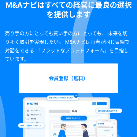
M&Aナビはすべての経営に最良の選択
を提供します
売り手の方にとっても買い手の方にとっても、 未来を切
り拓く取引を実現したい。 M&Aナビは両者が同じ目線で
対話をできる 「フラットなプラットフォーム」を目指し
ています。
会員登録（無料）