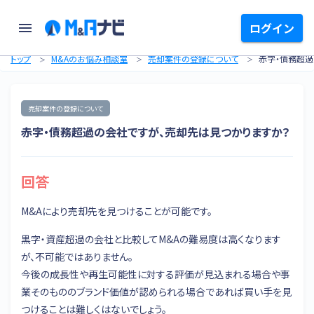
ログイン
トップ
M&Aのお悩み相談室
売却案件の登録について
赤字・債務超過
売却案件の登録について
赤字・債務超過の会社ですが、売却先は見つかりますか？
回答
M&Aにより売却先を見つけることが可能です。
黒字・資産超過の会社と比較してM&Aの難易度は高くなります
が、不可能ではありません。
今後の成長性や再生可能性に対する評価が見込まれる場合や事
業そのもののブランド価値が認められる場合であれば買い手を見
つけることは難しくはないでしょう。