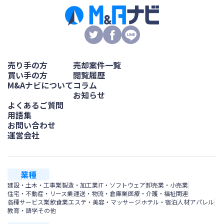
売り手の方
売却案件一覧
買い手の方
閲覧履歴
M&Aナビについて
コラム
お知らせ
よくあるご質問
用語集
お問い合わせ
運営会社
業種
建設・土木・工事業
製造・加工業
IT・ソフトウェア
卸売業・小売業
住宅・不動産・リース業
運送・物流・倉庫業
医療・介護・福祉関連
各種サービス業
飲食業
エステ・美容・マッサージ
ホテル・宿泊
人材
アパレル
教育・語学
その他