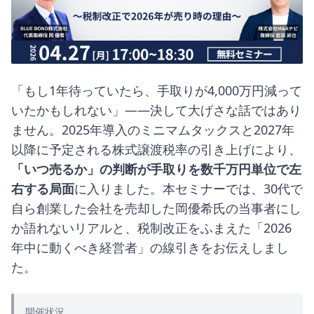
「もし1年待っていたら、手取りが4,000万円減って
いたかもしれない」——決して大げさな話ではあり
ません。2025年導入のミニマムタックスと2027年
以降に予定される株式譲渡税率の引き上げにより、
「いつ売るか」の判断が手取りを数千万円単位で左
右する局面
に入りました。本セミナーでは、30代で
自ら創業した会社を売却した岡優希氏の当事者にし
か語れないリアルと、税制改正をふまえた「2026
年中に動くべき経営者」の線引きをお伝えしまし
た。
開催状況