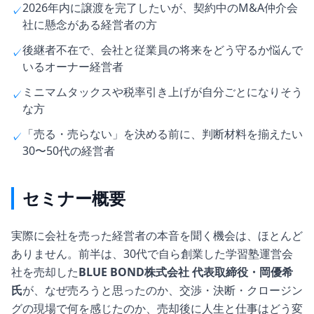
2026年内に譲渡を完了したいが、契約中のM&A仲介会
✓
社に懸念がある経営者の方
後継者不在で、会社と従業員の将来をどう守るか悩んで
✓
いるオーナー経営者
ミニマムタックスや税率引き上げが自分ごとになりそう
✓
な方
「売る・売らない」を決める前に、判断材料を揃えたい
✓
30〜50代の経営者
セミナー概要
実際に会社を売った経営者の本音を聞く機会は、ほとんど
ありません。前半は、30代で自ら創業した学習塾運営会
社を売却した
BLUE BOND株式会社 代表取締役・岡優希
氏
が、なぜ売ろうと思ったのか、交渉・決断・クロージン
グの現場で何を感じたのか、売却後に人生と仕事はどう変