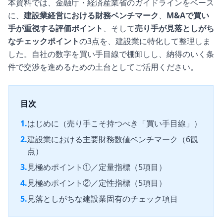
本資料では、金融庁・経済産業省のガイドラインをベース
に、
建設業経営における財務ベンチマーク
、
M&Aで買い
手が重視する評価ポイント
、そして
売り手が見落としがち
なチェックポイント
の3点を、建設業に特化して整理しま
した。自社の数字を買い手目線で棚卸しし、納得のいく条
件で交渉を進めるための土台としてご活用ください。
目次
1.
はじめに（売り手こそ持つべき「買い手目線」）
2.
建設業における主要財務数値ベンチマーク（6観
点）
3.
見極めポイント①／定量指標（5項目）
4.
見極めポイント②／定性指標（5項目）
5.
見落としがちな建設業固有のチェック項目